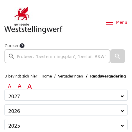
Ga naar de inhoud van deze pagina
Ga naar het zoeken
Ga naar het menu
Menu
Zoeken
U bevindt zich hier:
Home
Vergaderingen
Raadsvergadering
A
A
A
2027
2026
2025