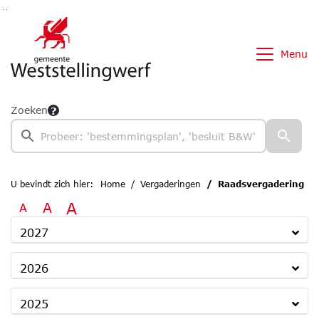
Ga naar de inhoud van deze pagina
Ga naar het zoeken
Ga naar het menu
Menu
Zoeken
U bevindt zich hier:
Home
Vergaderingen
Raadsvergadering
A
A
A
2027
2026
2025