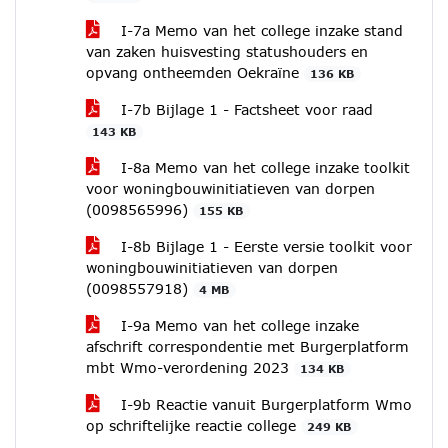
I-7a Memo van het college inzake stand
van zaken huisvesting statushouders en
opvang ontheemden Oekraïne
136 KB
I-7b Bijlage 1 - Factsheet voor raad
143 KB
I-8a Memo van het college inzake toolkit
voor woningbouwinitiatieven van dorpen
(0098565996)
155 KB
I-8b Bijlage 1 - Eerste versie toolkit voor
woningbouwinitiatieven van dorpen
(0098557918)
4 MB
I-9a Memo van het college inzake
afschrift correspondentie met Burgerplatform
mbt Wmo-verordening 2023
134 KB
I-9b Reactie vanuit Burgerplatform Wmo
op schriftelijke reactie college
249 KB