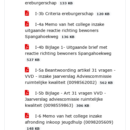
ereburgerschap
133 KB
I-3b Criteria ereburgerschap
120 KB
I-4a Memo van het college inzake
uitgaande reactie richting bewoners
Spangahoekweg
136 KB
I-4b Bijlage 1- Uitgaande brief met
reactie richting bewoners Spangahoekweg
527 KB
I-5a Beantwoording artikel 31 vragen -
VVD - inzake jaarverslag Adviescommissie
ruimtelijke kwaliteit (0098562002)
562 KB
I-5b Bijlage - Art 31 vragen VVD -
Jaarverslag adviescomissie ruimtelijke
kwaliteit (0098559863)
306 KB
I-6 Memo van het college inzake
afronding inkoop jeugdhulp (0098205609)
148 KB