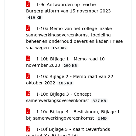
I-9c Antwoorden op reactie
Burgerplatform van 15 november 2023
419 KB
I-10a Memo van het college inzake
samenwerkingsovereenkomst toedeling
beheer en onderhoud oevers en kaden Friese
vaarwegen
153 KB
I-10b Bijlage 1 - Memo raad 10
november 2020
290 KB
I-10c Bijlage 2 - Memo raad van 22
oktober 2022
185 KB
I-10d Bijlage 3 - Concept
samenwerkingsovereenkomst
327 KB
I-10e Bijlage 4 - Beslisboom, Bijlage 1
bij samenwerkingovereenkomst
2 MB
I-10f Bijlage 5 - Kaart Oeverfonds
(variant Y), Bijlage 2 bij