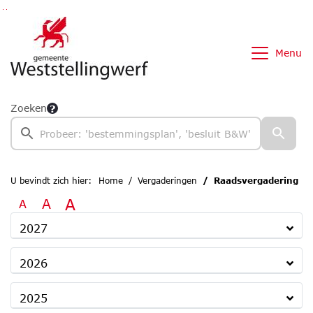
Ga naar de inhoud van deze pagina
Ga naar het zoeken
Ga naar het menu
Menu
Zoeken
U bevindt zich hier:
Home
Vergaderingen
Raadsvergadering
A
A
A
2027
2026
2025