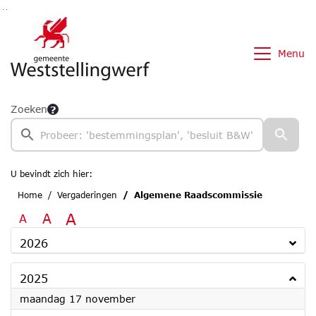
Ga naar de inhoud van deze pagina
Ga naar het zoeken
Ga naar het menu
Menu
Zoeken
U bevindt zich hier:
Home
Vergaderingen
Algemene Raadscommissie
A
A
A
2026
2025
2025
maandag 17 november