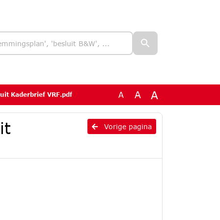
A
A
A
it Kaderbrief VRF.pdf
it
Vorige pagina