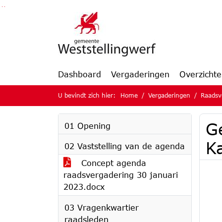
Ga naar de inhoud van deze pagina
Ga naar het zoeken
Ga naar het menu
Dashboard
Vergaderingen
Overzicht
U bevindt zich hier:
Home
Vergaderingen
Raadsv
G
01 Opening
Ka
02 Vaststelling van de agenda
Concept agenda
raadsvergadering 30 januari
2023.docx
03 Vragenkwartier
raadsleden