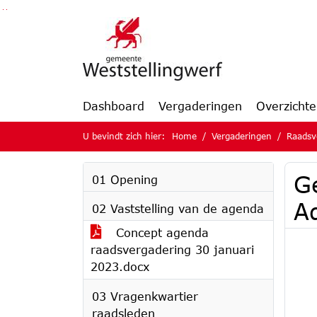
Ga naar de inhoud van deze pagina
Ga naar het zoeken
Ga naar het menu
Dashboard
Vergaderingen
Overzicht
U bevindt zich hier:
Home
Vergaderingen
Raadsv
G
01 Opening
A
02 Vaststelling van de agenda
Concept agenda
raadsvergadering 30 januari
2023.docx
03 Vragenkwartier
raadsleden