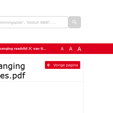
A
A
A
adslid JC van Rooijen-de Vries.pdf
vanging
Vorige pagina
ies.pdf