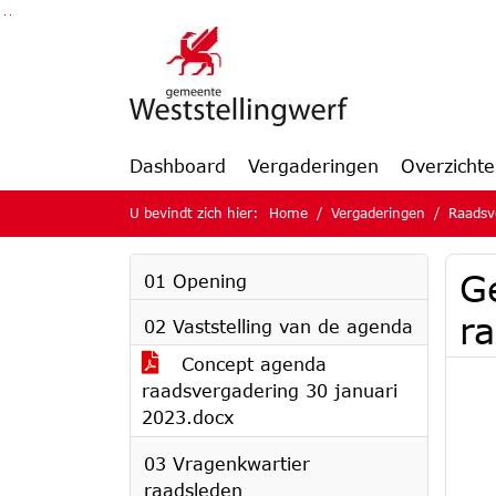
Ga naar de inhoud van deze pagina
Ga naar het zoeken
Ga naar het menu
Dashboard
Vergaderingen
Overzicht
U bevindt zich hier:
Home
Vergaderingen
Raadsv
G
01 Opening
ra
02 Vaststelling van de agenda
Concept agenda
raadsvergadering 30 januari
2023.docx
03 Vragenkwartier
raadsleden