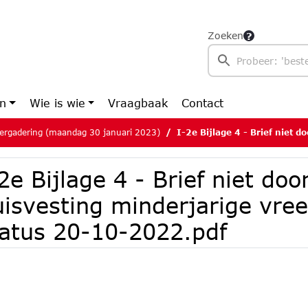
Zoeken
en
Wie is wie
Vraagbaak
Contact
ergadering (maandag 30 januari 2023)
I-2e Bijlage 4 - Brief niet doorgaan huisvesting minde
2e Bijlage 4 - Brief niet do
uisvesting minderjarige vr
tatus 20-10-2022.pdf