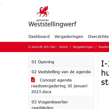
Ga naar de inhoud van deze pagina
Ga naar het zoeken
Ga naar het menu
Dashboard
Vergaderingen
Overzicht
U bevindt zich hier:
Home
Vergaderingen
Raadsv
I-
01 Opening
h
02 Vaststelling van de agenda
s
Concept agenda
raadsvergadering 30 januari
2023.docx
03 Vragenkwartier
raadsleden