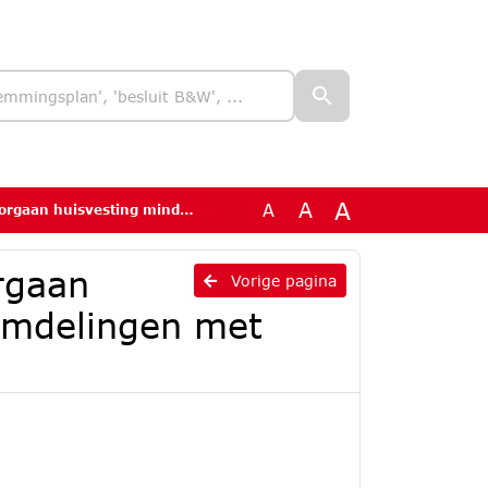
A
A
A
rjarige vreemdelingen met status 20-10-2022.pdf
orgaan
Vorige pagina
eemdelingen met