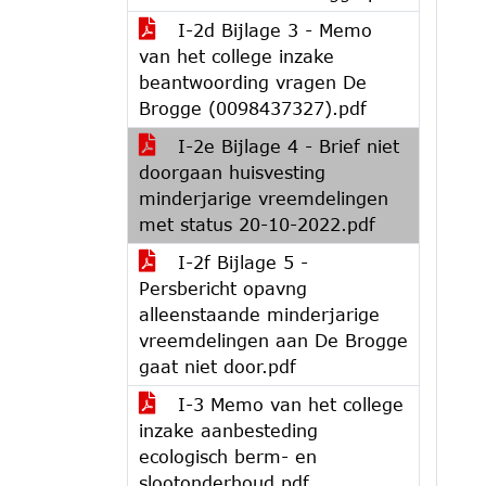
I-2d Bijlage 3 - Memo
van het college inzake
beantwoording vragen De
Brogge (0098437327).pdf
I-2e Bijlage 4 - Brief niet
doorgaan huisvesting
minderjarige vreemdelingen
met status 20-10-2022.pdf
I-2f Bijlage 5 -
Persbericht opavng
alleenstaande minderjarige
vreemdelingen aan De Brogge
gaat niet door.pdf
I-3 Memo van het college
inzake aanbesteding
ecologisch berm- en
slootonderhoud.pdf