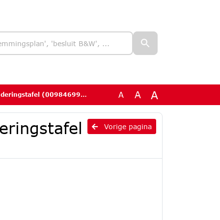
A
A
A
ringstafel (0098469968).pdf
eringstafel
Vorige pagina