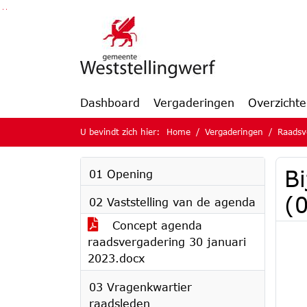
Ga naar de inhoud van deze pagina
Ga naar het zoeken
Ga naar het menu
Dashboard
Vergaderingen
Overzicht
U bevindt zich hier:
Home
Vergaderingen
Raadsv
Bi
01 Opening
(
02 Vaststelling van de agenda
Concept agenda
raadsvergadering 30 januari
2023.docx
03 Vragenkwartier
raadsleden