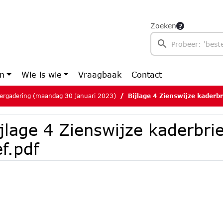
Zoeken
en
Wie is wie
Vraagbaak
Contact
ergadering (maandag 30 januari 2023)
Bijlage 4 Zienswijze kaderbr
jlage 4 Zienswijze kaderbri
f.pdf