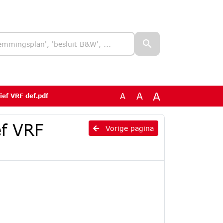
A
A
A
ief VRF def.pdf
ef VRF
Vorige pagina