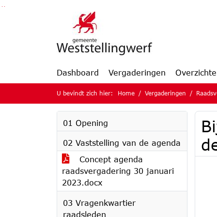
Ga naar de inhoud van deze pagina
Ga naar het zoeken
Ga naar het menu
Dashboard
Vergaderingen
Overzicht
U bevindt zich hier:
Home
Vergaderingen
Raadsv
Bi
01 Opening
de
02 Vaststelling van de agenda
Concept agenda
raadsvergadering 30 januari
2023.docx
03 Vragenkwartier
raadsleden